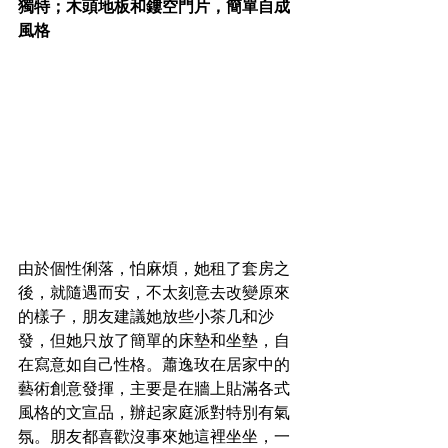
獨特；木頭地板和鏤空門片，簡單自成
風格
由於個性俐落，怕麻煩，她租了套房之
後，就隨遇而安，不太刻意去改變原來
的樣子，朋友建議她放些小茶几和沙
發，但她只放了簡單的床墊和坐墊，自
在寫意如自己性格。蕭逸玫在居家中的
藝術創意發揮，主要是在牆上貼滿各式
風格的文宣品，辦起家庭派對特別有氣
氛。朋友都喜歡沒事來她這裡坐坐，一