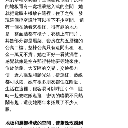
的地板還有一處埋著挖入式的空間，她
就把電腦主機放在這裡，住了之後，發
現這個挖空設計可以省下不少空間。 還
有一個在她看來很怪、很有趣的地方
是，整面牆都有櫃子，衣櫃上有門片，
其餘部分都是層架。套房在共五層樓的
公寓二樓，整棟公寓只有這間出租，租
金一萬元不貴，她也正好一看就滿意，
感覺就像是空在那裡特地要等她來住。
位於信義、大安區的交界，交通很方
便，近六張犁和麟光站，捷運紅、藍線
都可以搭。她有很多朋友都住在附近，
生活在這裡，很容易可以呼朋引伴，隨
時一起去吃飯逛逛，密切的聯繫不只熱
鬧有趣，還使她兩年來拓展了不少人
脈。
地板和層架構成的空間，使蕭逸玫感到