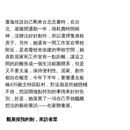
蕭逸玫說自己剛來台北念書時，在台
北、基隆間通勤一年，很耗費時間精
神，沒辦法好好創作，所以選擇隻身租
房子。另外，她還有一間工作室在學校
附近，是老廢校舍改建的學校空間，她
喜歡居家和工作室有一點距離，讓這之
間的距離形成一個生活範圍體系，但是
又不要太遠，保持便利性。居家、創作
都自在暢意，今年下半年，要搬遷去板
橋435藝文特區駐村，對這個居所她戀棧
不捨，想說開做點特別的事情來好好告
別，於是，她落實了一項自己早就醞釀
想法的藝術嘗試——在家辦畫展。
 觀展採預約制，來訪者眾