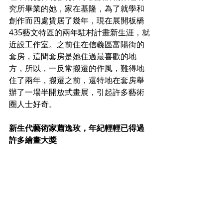
究所畢業的她，家在基隆，為了就學和
創作而四處賃居了幾年，現在展開板橋
435藝文特區的兩年駐村計畫新生涯，就
近設工作室。之前住在信義區富陽街的
套房，這間套房是她住過最喜歡的地
方，所以，一反常搬遷的作風，難得地
住了兩年，搬遷之前，還特地在套房舉
辦了一場半開放式畫展，引起許多藝術
圈人士好奇。
新生代藝術家蕭逸玫，年紀輕輕已得過
許多繪畫大獎