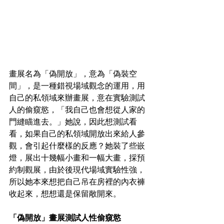
畫展名為「偽開放」，意為「偽裝空
間」，是一種錯視場域觀念的運用，用
自己的私領域來辦畫展，意在實驗測試
人的偷窺慾，「我自己也會想從人家的
門縫瞄進去。」她說，因此想測試看
看，如果自己的私領域開放出來給人參
觀，會引起什麼樣的反應？她裝了些嵌
燈，展出十幾幅小畫和一幅大畫，採預
約制觀展，由於後現代場域實驗性強，
所以她本來想把自己吊在房裡的內衣褲
收起來，想想還是保留敞開來。
「偽開放」畫展測試人性偷窺慾