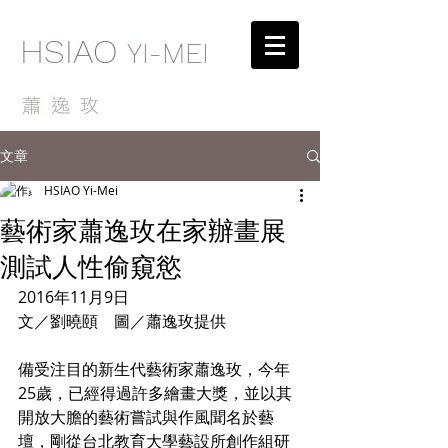
HSIAO
YI-MEI
文章
HSIAO Yi-Mei
藝術家蕭逸玫在家辦畫展
測試人性偷窺慾
2016年11月9日 
文／劉曉頤　圖／蕭逸玫提供 
備受注目的新生代藝術家蕭逸玫，今年
25歲，已經得過許多繪畫大獎，並以其
開放大膽的藝術嘗試與作風聞名於藝
壇，剛從台北教育大學藝設所創作組研