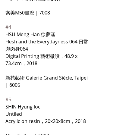
索美M50畫廊｜7008
#4
HSU Meng Han 徐夢涵
Flesh and the Everydayness 064 日常
與肉身064
Digital Printing 藝術微噴，48.9 x 
73.4cm，2018
新苑藝術 Galerie Grand Siècle, Taipei 
| 6005
#5
SHIN Hyung loc
Untiled
Acrylic on resin，20x20x8cm，2018