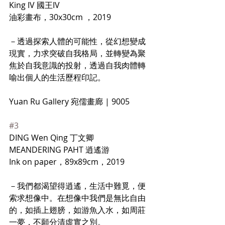
King IV 國王IV
油彩畫布，30x30cm ，2019
－透過探索人體的可能性，從幻想變成
現實，力求突破自我格局，並轉變為聚
焦於自我意識的投射，透過自我肉體轉
喻出個人的生活歷程印記。
Yuan Ru Gallery 宛儒畫廊 | 9005
#3
DING Wen Qing 丁文卿
MEANDERING PAHT 逍遙游 
Ink on paper，89x89cm，2019
－我們都渴望得逍遙，生活中難覓，便
索求想像中。在想像中我們是無比自由
的，如插上翅膀，如游魚入水，如周莊
一夢，不願分清虛實之別。