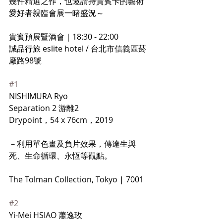
幾件精選之作，也邀請持貴賓卡的藝術
愛好者親臨會展一睹盛況～
貴賓預展暨酒會｜18:30 - 22:00
誠品行旅 eslite hotel / 台北市信義區菸
廠路98號
#1
NISHIMURA Ryo 
Separation 2 游離2
Drypoint，54 x 76cm，2019
－利用單色畫及負片效果，傳達生與
死、生命循環、永恆等觀點。
The Tolman Collection, Tokyo | 7001
#2
Yi-Mei HSIAO 蕭逸玫