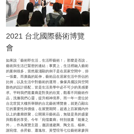
2021 台北國際藝術博覽
會
如果說「藝術即生活，生活即藝術！」那麼是否說，
藝術與生活已緊密的連結；事實上，生活裡融入藝術
的案例很多，當然最淺顯的例子是在居家空間中，掛
一張畫。而廣義的延伸，藝術品在居家生活中所佔的
比例，以及生活中對藝術的運用，像傢具擺設與空間
顏色的設計搭配，皆是生活美學中必不可少的美感要
求。平時我們逛畫廊是對美的欣賞，觀看不同藝術作
品，洗滌我們心靈，提升精神境界。而一年一度位於
台北世貿大樓所舉辦的台北藝術博覽會，就更凸顯出
它的重要性與價值，在展覽期間，超過上百家國內外
以上的畫廊群聚，公開展示藝術品，無疑是美的盛宴
與觀看的享受。今年「宛儒畫廊」特別規畫「能量之
外」，作為展覽主題，邀請連建興、陶文岳、楊林、
謝宛儒、余昇叡、蕭逸玫、黃瑩瑄等七位藝術家參與