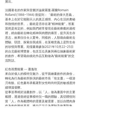
展出。
法國著名的作家與音樂評論家羅曼‧羅蘭Romain
Rolland (1866~1944) 曾提到：「藝術的偉大意義，
基本上在於它能顯示人的真正感情、內心生活的奧秘
和熱情的世界。」藝術是否存在著“精神能量”，答案
當然是肯定的，例如我們經常發現在藝術療癒的過程
裡，經由藝術去轉化精神與肉體的痛苦，提升其生存
意志，效果往往令人驚奇。同樣的，人類藉由藝術去
體驗、辯證、探索自我成長，在某種意義上是對生命
的珍惜與尊重。宛儒畫廊參加2021年10月22~25日
的台北藝術博覽會，包含五位具象與兩位抽象藝術家
的創作，希望藉由彼此作品互動做為“藝術能量”的交
流對話。
紅色視覺能量 --- 蕭逸玫
來自於個人的模特兒魅力，從平面繪畫創作的身份，
轉化為行為藝術所扮演的藝術市長「玫女蕭」一樣游
刃有餘。紅色畫布承載著對女性時尚特質的敏感度持
續增溫發酵。
從事並專精於油畫創作，以「人」做為畫面中的主要
載體，透過曾經從事模特兒一職的體驗，真切體悟到
當「人」作為載體時的需要及被需要，並以自體肉身
作為創作脈絡基底，將自己設立為實驗及敘事對象，
進而探求自我身分、性別意象、社會觀感以及認同與