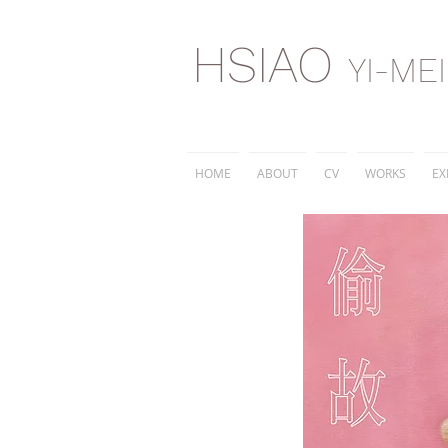
HSIAO
YI-ME
HOME
ABOUT
CV
WORKS
EX