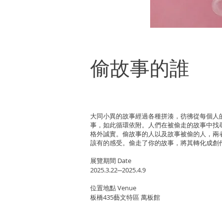
偷故事的誰
大同小異的故事經過各種拼湊，彷彿從每個人
事，如此循環依附。人們在被偷走的故事中找
格外誠實。偷故事的人以及故事被偷的人，兩
該有的感受。偷走了你的故事，將其轉化成創
展覽期間 Date
2025.3.22─2025.4.9
位置地點 Venue
板橋435藝文特區 萬板館