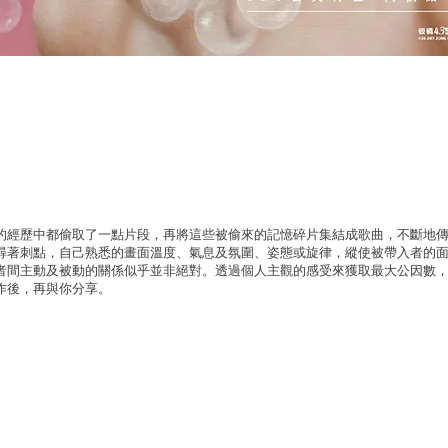
的經歷中都偷取了一點片段，再將這些被偷來的記憶碎片集結成歌曲，不斷地
尋著刺點，自己熟悉的畫面溫度、氣息及氛圍、姿態或旋律，縱使被帶入者的
者間主動及被動的關係似乎並非絕對。透過個人主觀的感受來獲取最大公因數
作後，再與你分享。