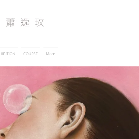
I
HIBITION
COURSE
More